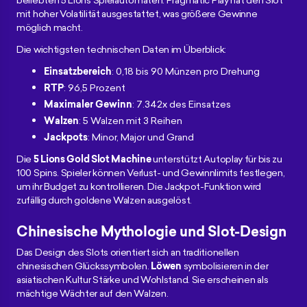
mit hoher Volatilität ausgestattet, was größere Gewinne
möglich macht.
Die wichtigsten technischen Daten im Überblick:
Einsatzbereich
: 0,18 bis 90 Münzen pro Drehung
RTP
: 96,5 Prozent
Maximaler Gewinn
: 7.342x des Einsatzes
Walzen
: 5 Walzen mit 3 Reihen
Jackpots
: Minor, Major und Grand
Die
5 Lions Gold Slot Machine
unterstützt Autoplay für bis zu
100 Spins. Spieler können Verlust- und Gewinnlimits festlegen,
um ihr Budget zu kontrollieren. Die Jackpot-Funktion wird
zufällig durch goldene Walzen ausgelöst.
Chinesische Mythologie und Slot-Design
Das Design des Slots orientiert sich an traditionellen
chinesischen Glückssymbolen.
Löwen
symbolisieren in der
asiatischen Kultur Stärke und Wohlstand. Sie erscheinen als
mächtige Wächter auf den Walzen.