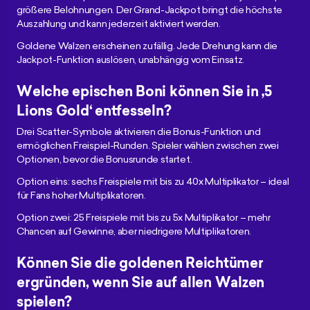
größere Belohnungen. Der Grand-Jackpot bringt die höchste
Auszahlung und kann jederzeit aktiviert werden.
Goldene Walzen erscheinen zufällig. Jede Drehung kann die
Jackpot-Funktion auslösen, unabhängig vom Einsatz.
Welche epischen Boni können Sie in ‚5
Lions Gold‘ entfesseln?
Drei Scatter-Symbole aktivieren die Bonus-Funktion und
ermöglichen Freispiel-Runden. Spieler wählen zwischen zwei
Optionen, bevor die Bonusrunde startet.
Option eins: sechs Freispiele mit bis zu 40x Multiplikator – ideal
für Fans hoher Multiplikatoren.
Option zwei: 25 Freispiele mit bis zu 5x Multiplikator – mehr
Chancen auf Gewinne, aber niedrigere Multiplikatoren.
Können Sie die goldenen Reichtümer
ergründen, wenn Sie auf allen Walzen
spielen?