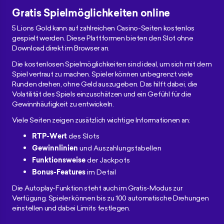
Gratis Spielmöglichkeiten online
5 Lions Gold kann auf zahlreichen Casino-Seiten kostenlos
gespielt werden. Diese Plattformen bieten den Slot ohne
Download direkt im Browser an.
Die kostenlosen Spielmöglichkeiten sind ideal, um sich mit dem
Spiel vertraut zu machen. Spieler können unbegrenzt viele
Runden drehen, ohne Geld auszugeben. Das hilft dabei, die
Volatilität des Spiels einzuschätzen und ein Gefühl für die
Gewinnhäufigkeit zu entwickeln.
Viele Seiten zeigen zusätzlich wichtige Informationen an:
RTP-Wert
des Slots
Gewinnlinien
und Auszahlungstabellen
Funktionsweise
der Jackpots
Bonus-Features
im Detail
Die Autoplay-Funktion steht auch im Gratis-Modus zur
Verfügung. Spieler können bis zu 100 automatische Drehungen
einstellen und dabei Limits festlegen.