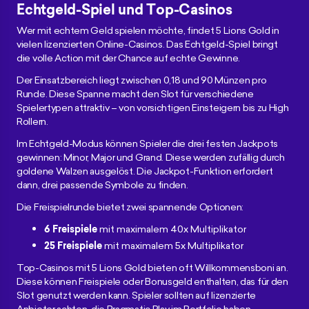
Echtgeld-Spiel und Top-Casinos
Wer mit echtem Geld spielen möchte, findet 5 Lions Gold in
vielen lizenzierten Online-Casinos. Das Echtgeld-Spiel bringt
die volle Action mit der Chance auf echte Gewinne.
Der Einsatzbereich liegt zwischen 0,18 und 90 Münzen pro
Runde. Diese Spanne macht den Slot für verschiedene
Spielertypen attraktiv – von vorsichtigen Einsteigern bis zu High
Rollern.
Im Echtgeld-Modus können Spieler die drei festen Jackpots
gewinnen: Minor, Major und Grand. Diese werden zufällig durch
goldene Walzen ausgelöst. Die Jackpot-Funktion erfordert
dann, drei passende Symbole zu finden.
Die Freispielrunde bietet zwei spannende Optionen:
6 Freispiele
mit maximalem 40x Multiplikator
25 Freispiele
mit maximalem 5x Multiplikator
Top-Casinos mit 5 Lions Gold bieten oft Willkommensboni an.
Diese können Freispiele oder Bonusgeld enthalten, das für den
Slot genutzt werden kann. Spieler sollten auf lizenzierte
Anbieter achten, die Pragmatic Play im Portfolio haben.