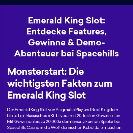
Emerald King Slot:
Entdecke Features,
Gewinne & Demo-
Abenteuer bei Spacehills
Monsterstart: Die
wichtigsten Fakten zum
Emerald King Slot
Der Emerald King Slot von Pragmatic Play und Reel Kingdom
bietet ein klassisches 5×3-Layout mit 20 festen Gewinnlinien.
Mit Gewinnen bis zu 20.000x dem Einsatz können Spieler bei
Spacehills Casino in die Welt der irischen Kobolde eintauchen.