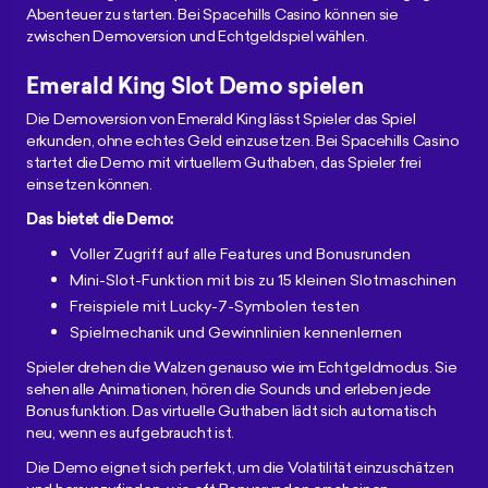
Abenteuer zu starten. Bei Spacehills Casino können sie
zwischen Demoversion und Echtgeldspiel wählen.
Emerald King Slot Demo spielen
Die Demoversion von Emerald King lässt Spieler das Spiel
erkunden, ohne echtes Geld einzusetzen. Bei Spacehills Casino
startet die Demo mit virtuellem Guthaben, das Spieler frei
einsetzen können.
Das bietet die Demo:
Voller Zugriff auf alle Features und Bonusrunden
Mini-Slot-Funktion mit bis zu 15 kleinen Slotmaschinen
Freispiele mit Lucky-7-Symbolen testen
Spielmechanik und Gewinnlinien kennenlernen
Spieler drehen die Walzen genauso wie im Echtgeldmodus. Sie
sehen alle Animationen, hören die Sounds und erleben jede
Bonusfunktion. Das virtuelle Guthaben lädt sich automatisch
neu, wenn es aufgebraucht ist.
Die Demo eignet sich perfekt, um die Volatilität einzuschätzen