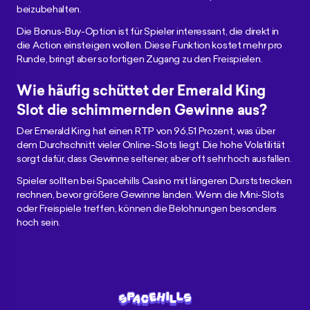
beizubehalten.
Die Bonus-Buy-Option ist für Spieler interessant, die direkt in
die Action einsteigen wollen. Diese Funktion kostet mehr pro
Runde, bringt aber sofortigen Zugang zu den Freispielen.
Wie häufig schüttet der Emerald King
Slot die schimmernden Gewinne aus?
Der Emerald King hat einen RTP von 96,51 Prozent, was über
dem Durchschnitt vieler Online-Slots liegt. Die hohe Volatilität
sorgt dafür, dass Gewinne seltener, aber oft sehr hoch ausfallen.
Spieler sollten bei Spacehills Casino mit längeren Durststrecken
rechnen, bevor größere Gewinne landen. Wenn die Mini-Slots
oder Freispiele treffen, können die Belohnungen besonders
hoch sein.