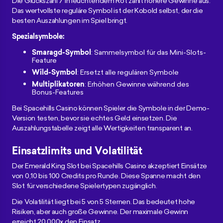
Die Glückszahl 7 in leuchtendem Rot zahlt höhere Gewinne aus.
Das wertvollste reguläre Symbol ist der Kobold selbst, der die
besten Auszahlungen im Spiel bringt.
Spezialsymbole:
Smaragd-Symbol
: Sammelsymbol für das Mini-Slots-
Feature
Wild-Symbol
: Ersetzt alle regulären Symbole
Multiplikatoren
: Erhöhen Gewinne während des
Bonus-Features
Bei Spacehills Casino können Spieler die Symbole in der Demo-
Version testen, bevor sie echtes Geld einsetzen. Die
Auszahlungstabelle zeigt alle Wertigkeiten transparent an.
Einsatzlimits und Volatilität
Der Emerald King Slot bei Spacehills Casino akzeptiert Einsätze
von 0,10 bis 100 Credits pro Runde. Diese Spanne macht den
Slot für verschiedene Spielertypen zugänglich.
Die Volatilität liegt bei 5 von 5 Sternen. Das bedeutet hohe
Risiken, aber auch große Gewinne. Der maximale Gewinn
erreicht 20.000x den Einsatz.