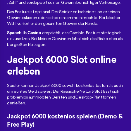
„Zahl“ und verdoppelt seinen Gewinn bei richtiger Vorhersage.
Das Feature ist optional. Der Spieler entscheidet, ob er seinen
Gewinn riskieren oder sicher einsammeln möchte. Bei falscher
Wahl verliert er den gesamten Gewinn der Runde.
Spacehills Casino
empfiehlt, das Gamble-Feature strategisch
einzusetzen. Bei kleinen Gewinnen lohnt sich das Risiko eher als
bei großen Beträgen.
Jackpot 6000 Slot online
erleben
Spieler können Jackpot 6000 sowohl kostenlos testen als auch
um echtes Geld spielen. Der klassische NetEnt-Slot lässt sich
problemlos auf mobilen Geräten und Desktop-Plattformen
genießen.
Jackpot 6000 kostenlos spielen (Demo &
Free Play)