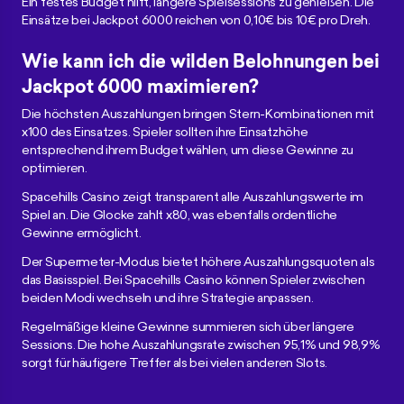
Ein festes Budget hilft, längere Spielsessions zu genießen. Die
Einsätze bei Jackpot 6000 reichen von 0,10€ bis 10€ pro Dreh.
Wie kann ich die wilden Belohnungen bei
Jackpot 6000 maximieren?
Die höchsten Auszahlungen bringen Stern-Kombinationen mit
x100 des Einsatzes. Spieler sollten ihre Einsatzhöhe
entsprechend ihrem Budget wählen, um diese Gewinne zu
optimieren.
Spacehills Casino zeigt transparent alle Auszahlungswerte im
Spiel an. Die Glocke zahlt x80, was ebenfalls ordentliche
Gewinne ermöglicht.
Der Supermeter-Modus bietet höhere Auszahlungsquoten als
das Basisspiel. Bei Spacehills Casino können Spieler zwischen
beiden Modi wechseln und ihre Strategie anpassen.
Regelmäßige kleine Gewinne summieren sich über längere
Sessions. Die hohe Auszahlungsrate zwischen 95,1% und 98,9%
sorgt für häufigere Treffer als bei vielen anderen Slots.