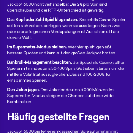
Jackpot 6000 nicht verhandelbar. Die 2€ pro Spin sind
überschaubar und der RTP-Unterschied ist gewaltig.
Das Kopf oder Zahl Spiel klug nutzen.
Spacehills Casino Spieler
sollten sich vorher überlegen, wann sie aussteigen. Nach zwei
oder drei erfolgreichen Verdopplungen ist Auszahlen oft die
clevere Wahl.
Im Supermeter-Modus bleiben.
Wer hier spielt, genießt
bessere Quoten und kann auf den großen Jackpot hoffen.
Bankroll-Management beachten.
Bei Spacehills Casino sollten
Spieler mit mindestens 50-100 Spins Guthaben starten, um die
mittlere Volatilität auszugleichen. Das sind 100-200€ für
entspanntes Spielen.
Den Joker jagen.
Drei Joker bedeuten 6.000 Münzen. Im
Supermeter-Modus steigen die Chancen auf diese wilde
Kombination.
Häufig gestellte Fragen
Jackpot 6000 bietet einen klassischen Spielautomaten mit