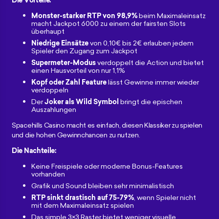
Die Vorteile:
Monster-starker RTP von 98,9%
beim Maximaleinsatz
macht Jackpot 6000 zu einem der fairsten Slots
überhaupt
Niedrige Einsätze
von 0,10€ bis 2€ erlauben jedem
Spieler den Zugang zum Jackpot
Supermeter-Modus
verdoppelt die Action und bietet
einen Hausvorteil von nur 1,1%
Kopf oder Zahl Feature
lässt Gewinne immer wieder
verdoppeln
Der
Joker als Wild Symbol
bringt die epischen
Auszahlungen
Spacehills Casino macht es einfach, diesen Klassiker zu spielen
und die hohen Gewinnchancen zu nutzen.
Die Nachteile:
Keine Freispiele oder moderne Bonus-Features
vorhanden
Grafik und Sound bleiben sehr minimalistisch
RTP sinkt drastisch auf 75-79%
, wenn Spieler nicht
mit dem Maximaleinsatz spielen
Das simple 3×3 Raster bietet weniger visuelle