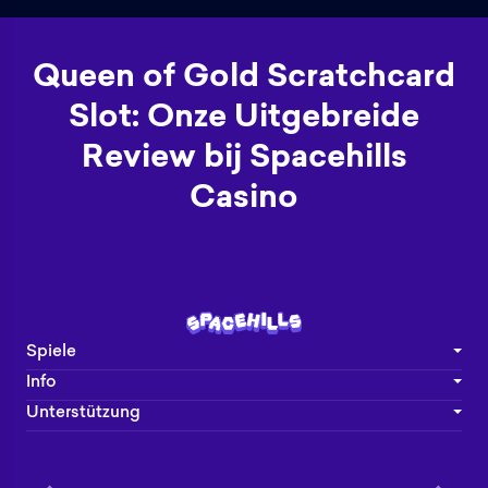
Queen of Gold Scratchcard
Slot: Onze Uitgebreide
Review bij Spacehills
Casino
Spiele
Info
Unterstützung