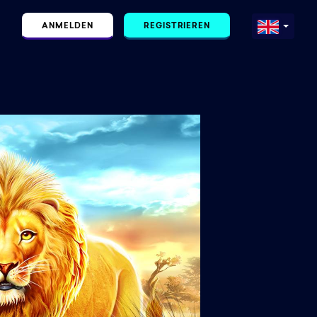
ANMELDEN
REGISTRIEREN