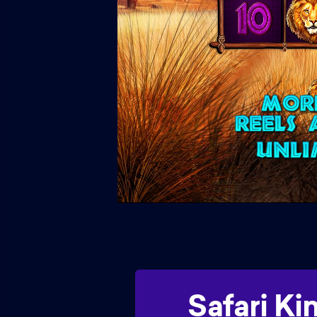
Safari Ki