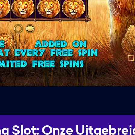
ng Slot: Onze Uitgebre