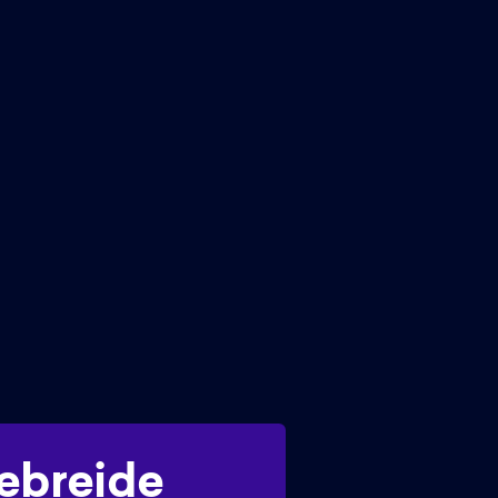
gebreide