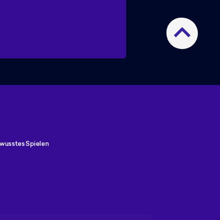
wusstes Spielen