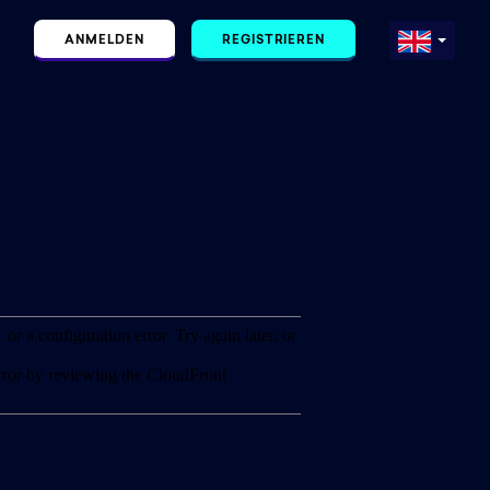
ANMELDEN
REGISTRIEREN