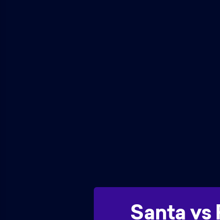
Santa vs 