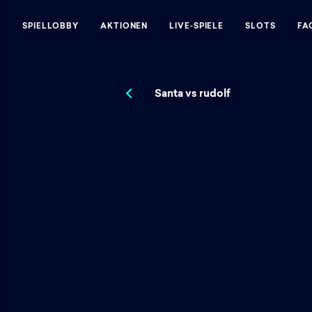
SPIELLOBBY
AKTIONEN
LIVE‑SPIELE
SLOTS
FA
Santa vs rudolf