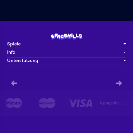
Spiele
Info
Unterstützung