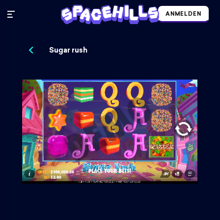
ANMELDEN
Sugar rush