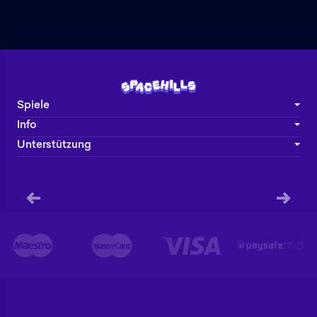
Spiele
Info
Unterstützung