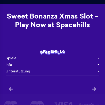
Sweet Bonanza Xmas Slot –
Play Now at Spacehills
Spiele
Info
Unterstützung