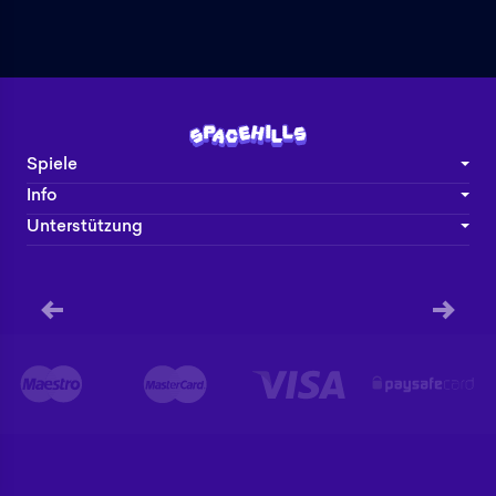
Spiele
Info
Unterstützung