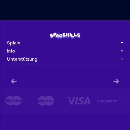
Spiele
Info
Unterstützung