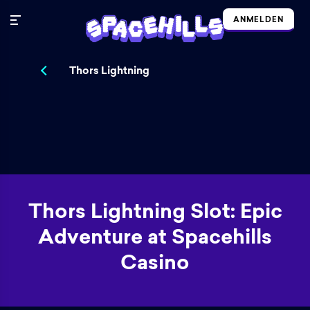
ANMELDEN
Thors Lightning
Thors Lightning Slot: Epic
Adventure at Spacehills
Casino