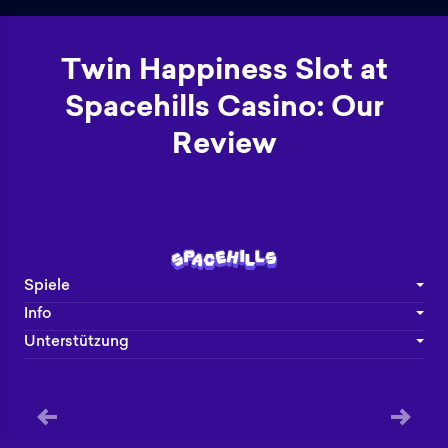
Twin Happiness Slot at
Spacehills Casino: Our
Review
Spiele
Info
Unterstützung