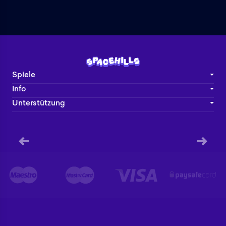
Spiele
Info
Unterstützung