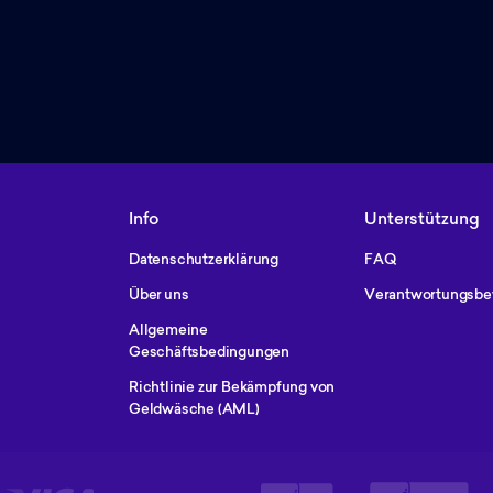
Info
Unterstützung
Datenschutzerklärung
FAQ
Über uns
Verantwortungsbe
Allgemeine
Geschäftsbedingungen
Richtlinie zur Bekämpfung von
Geldwäsche (AML)