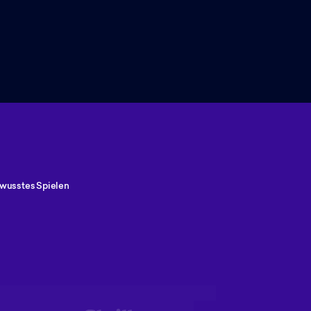
wusstes Spielen