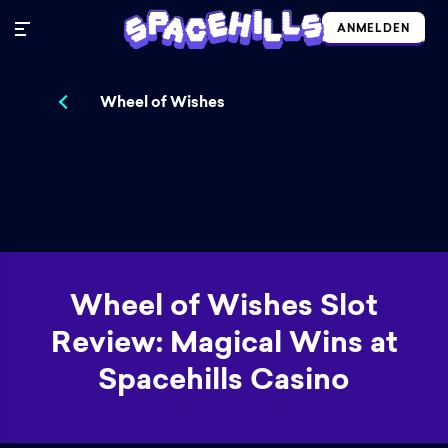
ANMELDEN
Wheel of Wishes
Wheel of Wishes Slot
Review: Magical Wins at
Spacehills Casino