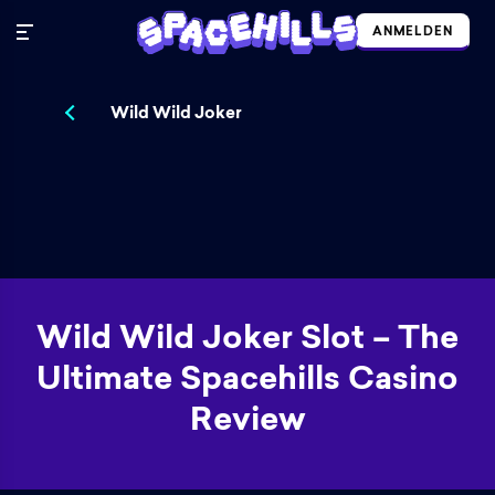
ANMELDEN
Wild Wild Joker
Wild Wild Joker Slot – The
Ultimate Spacehills Casino
Review