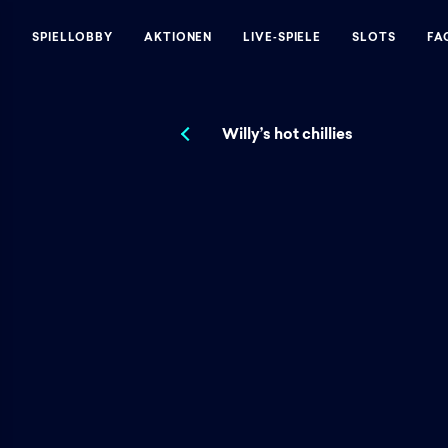
SPIELLOBBY
AKTIONEN
LIVE‑SPIELE
SLOTS
FA
Willy’s hot chillies