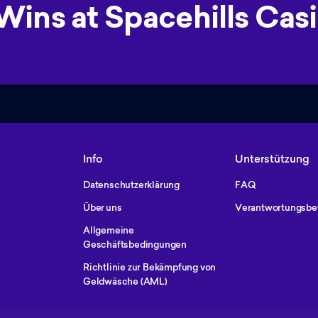
Wins at Spacehills Cas
Info
Unterstützung
Datenschutzerklärung
FAQ
Über uns
Verantwortungsbe
Allgemeine
Geschäftsbedingungen
Richtlinie zur Bekämpfung von
Geldwäsche (AML)