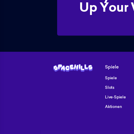
Up Your 
Spiele
Spiele
Slots
Live‑Spiele
Aktionen