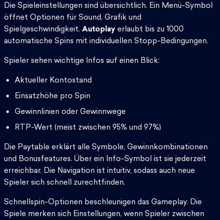
Die Spieleinstellungen sind übersichtlich. Ein Menü-Symbol
öffnet Optionen für Sound, Grafik und
Spielgeschwindigkeit.
Autoplay
erlaubt bis zu 1000
automatische Spins mit individuellen Stopp-Bedingungen.
Spieler sehen wichtige Infos auf einen Blick:
Aktueller Kontostand
Einsatzhöhe pro Spin
Gewinnlinien oder Gewinnwege
RTP-Wert (meist zwischen 95% und 97%)
Die Paytable erklärt alle Symbole, Gewinnkombinationen
und Bonusfeatures. Über ein Info-Symbol ist sie jederzeit
erreichbar. Die Navigation ist intuitiv, sodass auch neue
Spieler sich schnell zurechtfinden.
Schnellspin-Optionen beschleunigen das Gameplay. Die
Spiele merken sich Einstellungen, wenn Spieler zwischen