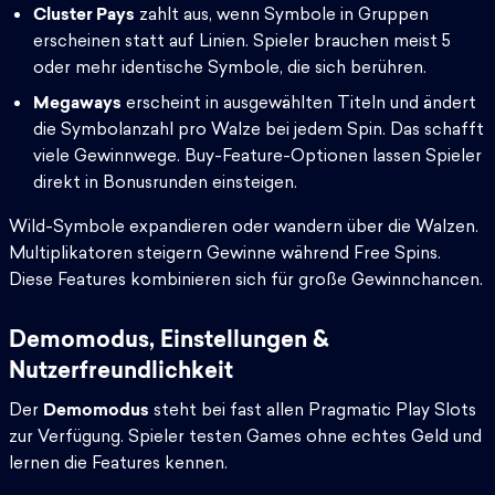
Cluster Pays
zahlt aus, wenn Symbole in Gruppen
erscheinen statt auf Linien. Spieler brauchen meist 5
oder mehr identische Symbole, die sich berühren.
Megaways
erscheint in ausgewählten Titeln und ändert
die Symbolanzahl pro Walze bei jedem Spin. Das schafft
viele Gewinnwege. Buy-Feature-Optionen lassen Spieler
direkt in Bonusrunden einsteigen.
Wild-Symbole expandieren oder wandern über die Walzen.
Multiplikatoren steigern Gewinne während Free Spins.
Diese Features kombinieren sich für große Gewinnchancen.
Demomodus, Einstellungen &
Nutzerfreundlichkeit
Der
Demomodus
steht bei fast allen Pragmatic Play Slots
zur Verfügung. Spieler testen Games ohne echtes Geld und
lernen die Features kennen.