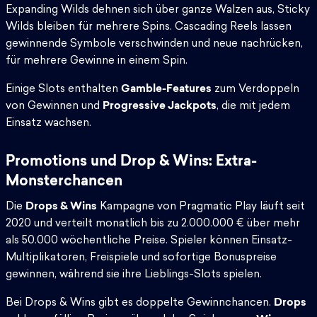
Expanding Wilds dehnen sich über ganze Walzen aus, Sticky
Wilds bleiben für mehrere Spins. Cascading Reels lassen
gewinnende Symbole verschwinden und neue nachrücken,
für mehrere Gewinne in einem Spin.
Einige Slots enthalten
Gamble-Features
zum Verdoppeln
von Gewinnen und
Progressive Jackpots
, die mit jedem
Einsatz wachsen.
Promotions und Drop & Wins: Extra-
Monsterchancen
Die
Drops & Wins
Kampagne von Pragmatic Play läuft seit
2020 und verteilt monatlich bis zu 2.000.000 € über mehr
als 50.000 wöchentliche Preise. Spieler können Einsatz-
Multiplikatoren, Freispiele und sofortige Bonuspreise
gewinnen, während sie ihre Lieblings-Slots spielen.
Bei Drops & Wins gibt es doppelte Gewinnchancen.
Drops