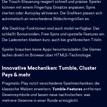
Die Touch-Steuerung reagiert schnell und präzise. Spieler
können mit einem Fingertipp Einsätze anpassen, Spins
starten oder Autoplay aktivieren. Die Grafiken passen sich
automatisch an verschiedene Bildschirmgrößen an.
Alle Desktop-Funktionen sind auch mobil verfügbar. Das
schließt Bonusrunden, Free Spins und spezielle Features ein.
Die Ladezeiten bleiben kurz, auch bei grafikreichen Titeln.
Spieler brauchen keine Apps herunterzuladen. Die Games
laufen direkt im Browser über HTML5-Technologie.
Innovative Mechaniken: Tumble, Cluster
Pays & mehr
Pragmatic Play nutzt verschiedene Spielmechaniken, die
klassische Walzen erweitern.
Tumble-Features
entfernen
Gewinnsymbole und lassen neue nachrutschen, was
mehrere Gewinne in einer Runde ermöglicht.