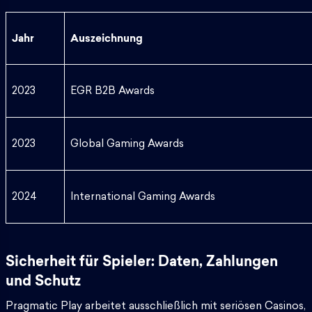
Jahr
Auszeichnung
2023
EGR B2B Awards
2023
Global Gaming Awards
2024
International Gaming Awards
Sicherheit für Spieler: Daten, Zahlungen
und Schutz
Pragmatic Play arbeitet ausschließlich mit seriösen Casinos,