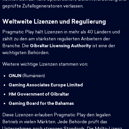
geprüfte Zufallsgeneratoren verlassen.
Weltweite Lizenzen und Regulierung
Pragmatic Play hält Lizenzen in mehr als 40 Ländern und
zählt zu den am stärksten regulierten Anbietern der
Branche. Die
Gibraltar Licensing Authority
ist eine der
wichtigsten Behörden.
Weitere wichtige Lizenzen stammen von:
ONJN
(Rumänien)
Gaming Associates Europe Limited
HM Government of Gibraltar
Gaming Board for the Bahamas
Diese Lizenzen erlauben Pragmatic Play den legalen
Betrieb in vielen Märkten. Jede Behörde prüft das
Unternehmen nach strengen Standards. Die Malta-Lizenz