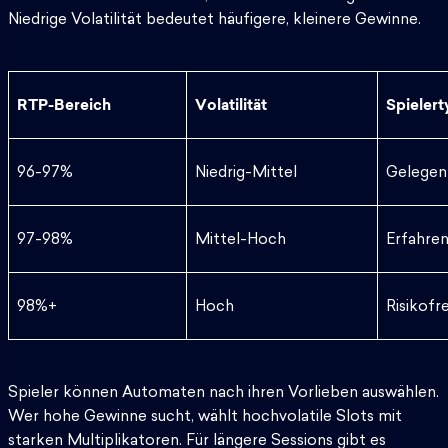
Niedrige Volatilität bedeutet häufigere, kleinere Gewinne.
RTP-Bereich
Volatilität
Spielert
96-97%
Niedrig-Mittel
Gelegenh
97-98%
Mittel-Hoch
Erfahren
98%+
Hoch
Risikofr
Spieler können Automaten nach ihren Vorlieben auswählen.
Wer hohe Gewinne sucht, wählt hochvolatile Slots mit
starken Multiplikatoren. Für längere Sessions gibt es