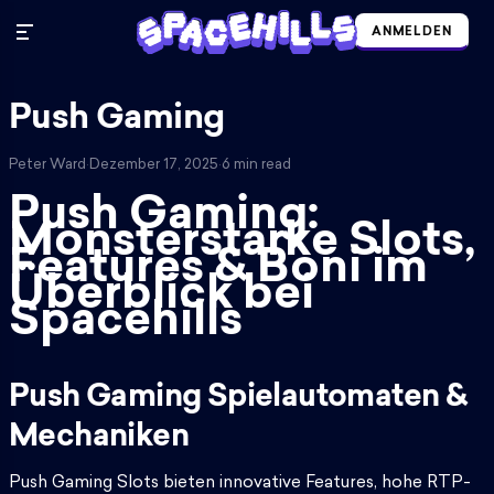
ANMELDEN
Push Gaming
Peter Ward
·
Dezember 17, 2025
·
6 min read
Push Gaming:
Monsterstarke Slots,
Features & Boni im
Überblick bei
Spacehills
Push Gaming Spielautomaten &
Mechaniken
Push Gaming Slots bieten innovative Features, hohe RTP-