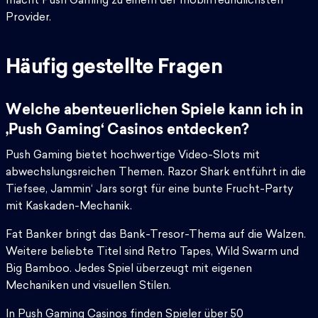
Provider.
Häufig gestellte Fragen
Welche abenteuerlichen Spiele kann ich in
‚Push Gaming‘ Casinos entdecken?
Push Gaming bietet hochwertige Video-Slots mit
abwechslungsreichen Themen. Razor Shark entführt in die
Tiefsee, Jammin‘ Jars sorgt für eine bunte Frucht-Party
mit Kaskaden-Mechanik.
Fat Banker bringt das Bank-Tresor-Thema auf die Walzen.
Weitere beliebte Titel sind Retro Tapes, Wild Swarm und
Big Bamboo. Jedes Spiel überzeugt mit eigenen
Mechaniken und visuellen Stilen.
In Push Gaming Casinos finden Spieler über 50