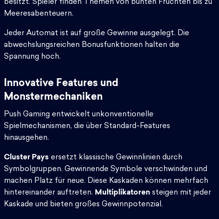
besitzt. Spieler finden Themen von bunten Früchten bis zu
Meeresabenteuern.
Jeder Automat ist auf große Gewinne ausgelegt. Die
abwechslungsreichen Bonusfunktionen halten die
Spannung hoch.
Innovative Features und
Monstermechaniken
Push Gaming entwickelt unkonventionelle
Spielmechanismen, die über Standard-Features
hinausgehen.
Cluster Pays
ersetzt klassische Gewinnlinien durch
Symbolgruppen. Gewinnende Symbole verschwinden und
machen Platz für neue. Diese Kaskaden können mehrfach
hintereinander auftreten.
Multiplikatoren
steigen mit jeder
Kaskade und bieten großes Gewinnpotenzial.