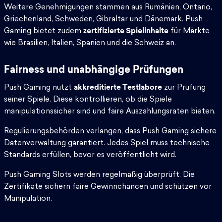
Weitere Genehmigungen stammen aus Rumänien, Ontario,
Griechenland, Schweden, Gibraltar und Dänemark. Push
Gaming bietet zudem
zertifizierte Spielinhalte
für Märkte
wie Brasilien, Italien, Spanien und die Schweiz an.
Fairness und unabhängige Prüfungen
Push Gaming nutzt
akkreditierte Testlabore
zur Prüfung
seiner Spiele. Diese kontrollieren, ob die Spiele
manipulationssicher sind und faire Auszahlungsraten bieten.
Regulierungsbehörden verlangen, dass Push Gaming sichere
Datenverwaltung garantiert. Jedes Spiel muss technische
Standards erfüllen, bevor es veröffentlicht wird.
Push Gaming Slots werden regelmäßig überprüft. Die
Zertifikate sichern faire Gewinnchancen und schützen vor
Manipulation.