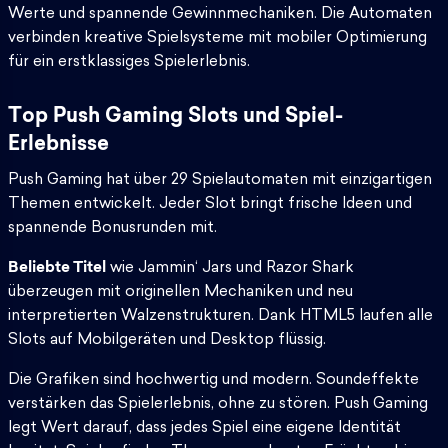
Werte und spannende Gewinnmechaniken. Die Automaten
verbinden kreative Spielsysteme mit mobiler Optimierung
für ein erstklassiges Spielerlebnis.
Top Push Gaming Slots und Spiel-
Erlebnisse
Push Gaming hat über 29 Spielautomaten mit einzigartigen
Themen entwickelt. Jeder Slot bringt frische Ideen und
spannende Bonusrunden mit.
Beliebte Titel
wie Jammin‘ Jars und Razor Shark
überzeugen mit originellen Mechaniken und neu
interpretierten Walzenstrukturen. Dank HTML5 laufen alle
Slots auf Mobilgeräten und Desktop flüssig.
Die Grafiken sind hochwertig und modern. Soundeffekte
verstärken das Spielerlebnis, ohne zu stören. Push Gaming
legt Wert darauf, dass jedes Spiel eine eigene Identität