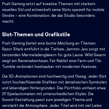
Push Gaming setzt auf kreative Themen mit starkem
visuellen Stil und entwickelt seine Slots speziell für mobile
Geräte – eine Kombination, die das Studio besonders
macht.
Slot-Themen und Grafikstile
Push Gaming bietet eine bunte Mischung an Themen.
Razor Shark entführt in die Tiefsee, Jammin Jars sorgt mit
tanzenden Marmeladengläsern für gute Laune. Wild Swarm
zeigt ein Bienenabenteuer, Fat Rabbit eine Farm und Tiki
Tumble verbindet Inselzauber mit modernen Features.
Die 3D-Animationen sind hochwertig und flüssig. Jeder Slot
nutzt hochauflösende Grafiken mit detailreichen Symbolen
und lebendigen Hintergründen. Das Portfolio umfasst etwa
29 Spielautomaten mit unterschiedlichen Styles. Die
Sound-Gestaltung passt zum jeweiligen Thema und
verstärkt die Atmosphäre. Jeder Titel wird mit viel Liebe