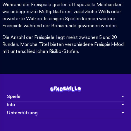
Während der Freispiele greifen oft spezielle Mechaniken
wie unbegrenzte Multiplikatoren, zusätzliche Wilds oder
erweiterte Walzen. In einigen Spielen können weitere
Freispiele während der Bonusrunde gewonnen werden.
Die Anzahl der Freispiele liegt meist zwischen 5 und 20
Runden. Manche Titel bieten verschiedene Freispiel-Modi
mit unterschiedlichen Risiko-Stufen.
Spiele
Info
Unterstützung