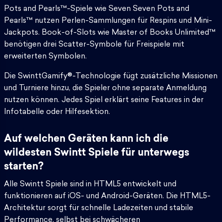
Pots and Pearls™-Spiele wie Seven Seven Pots and
Pearls™ nutzen Perlen-Sammlungen für Respins und Mini-
Jackpots. Book-of-Slots wie Master of Books Unlimited™
benötigen drei Scatter-Symbole für Freispiele mit
erweiterten Symbolen.
Die SwinttGamify®-Technologie fügt zusätzliche Missionen
und Turniere hinzu, die Spieler ohne separate Anmeldung
nutzen können. Jedes Spiel erklärt seine Features in der
Infotabelle oder Hilfesektion.
Auf welchen Geräten kann ich die
wildesten Swintt Spiele für unterwegs
starten?
Alle Swintt Spiele sind in HTML5 entwickelt und
funktionieren auf iOS- und Android-Geräten. Die HTML5-
Architektur sorgt für schnelle Ladezeiten und stabile
Performance, selbst bei schwächeren