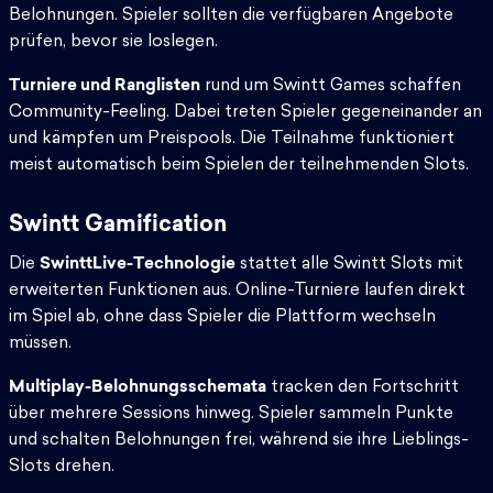
Belohnungen. Spieler sollten die verfügbaren Angebote
prüfen, bevor sie loslegen.
Turniere und Ranglisten
rund um Swintt Games schaffen
Community-Feeling. Dabei treten Spieler gegeneinander an
und kämpfen um Preispools. Die Teilnahme funktioniert
meist automatisch beim Spielen der teilnehmenden Slots.
Swintt Gamification
Die
SwinttLive-Technologie
stattet alle Swintt Slots mit
erweiterten Funktionen aus. Online-Turniere laufen direkt
im Spiel ab, ohne dass Spieler die Plattform wechseln
müssen.
Multiplay-Belohnungsschemata
tracken den Fortschritt
über mehrere Sessions hinweg. Spieler sammeln Punkte
und schalten Belohnungen frei, während sie ihre Lieblings-
Slots drehen.