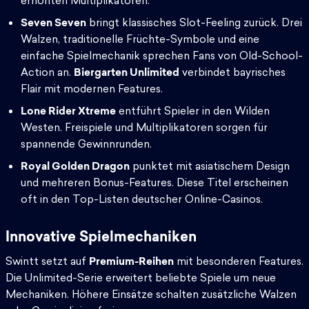
erhöhten Multiplikatoren.
Seven Seven
bringt klassisches Slot-Feeling zurück. Drei
Walzen, traditionelle Früchte-Symbole und eine
einfache Spielmechanik sprechen Fans von Old-School-
Action an.
Biergarten Unlimited
verbindet bayrisches
Flair mit modernen Features.
Lone Rider Xtreme
entführt Spieler in den Wilden
Westen. Freispiele und Multiplikatoren sorgen für
spannende Gewinnrunden.
Royal Golden Dragon
punktet mit asiatischem Design
und mehreren Bonus-Features. Diese Titel erscheinen
oft in den Top-Listen deutscher Online-Casinos.
Innovative Spielmechaniken
Swintt setzt auf
Premium-Reihen
mit besonderen Features.
Die Unlimited-Serie erweitert beliebte Spiele um neue
Mechaniken. Höhere Einsätze schalten zusätzliche Walzen