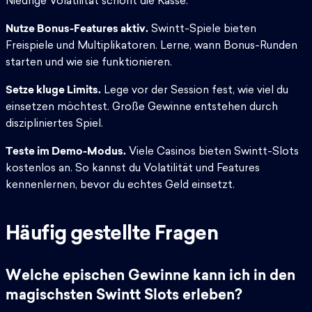
Niedrige Volatilität schont die Kasse.
Nutze Bonus-Features aktiv.
Swintt-Spiele bieten
Freispiele und Multiplikatoren. Lerne, wann Bonus-Runden
starten und wie sie funktionieren.
Setze kluge Limits.
Lege vor der Session fest, wie viel du
einsetzen möchtest. Große Gewinne entstehen durch
diszipliniertes Spiel.
Teste im Demo-Modus.
Viele Casinos bieten Swintt-Slots
kostenlos an. So kannst du Volatilität und Features
kennenlernen, bevor du echtes Geld einsetzt.
Häufig gestellte Fragen
Welche epischen Gewinne kann ich in den
magischsten Swintt Slots erleben?