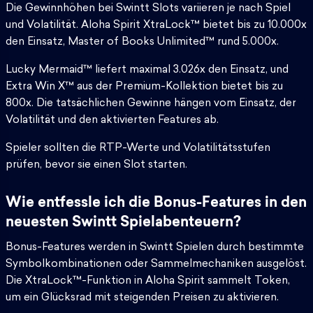
Die Gewinnhöhen bei Swintt Slots variieren je nach Spiel
und Volatilität. Aloha Spirit XtraLock™ bietet bis zu 10.000x
den Einsatz, Master of Books Unlimited™ rund 5.000x.
Lucky Mermaid™ liefert maximal 3.026x den Einsatz, und
Extra Win X™ aus der Premium-Kollektion bietet bis zu
800x. Die tatsächlichen Gewinne hängen vom Einsatz, der
Volatilität und den aktivierten Features ab.
Spieler sollten die RTP-Werte und Volatilitätsstufen
prüfen, bevor sie einen Slot starten.
Wie entfessle ich die Bonus-Features in den
neuesten Swintt Spielabenteuern?
Bonus-Features werden in Swintt Spielen durch bestimmte
Symbolkombinationen oder Sammelmechaniken ausgelöst.
Die XtraLock™-Funktion in Aloha Spirit sammelt Token,
um ein Glücksrad mit steigenden Preisen zu aktivieren.