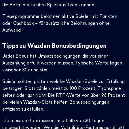
die Betreiber für ihre Spieler nutzen können.
Treueprogramme belohnen aktive Spieler mit Punkten
oder Cashback – für zusätzliche Belohnungen ohne
Aufwand.
Tipps zu Wazdan Bonusbedingungen
Jeder Bonus hat Umsatzbedingungen, die vor einer
Auszahlung erfüllt werden müssen. Typische Werte liegen
zwischen 30x und 50x.
Spieler sollten prüfen, welche Wazdan-Spiele zur Erfüllung
beitragen. Slots zählen meist zu 100 Prozent, Tischspiele
selten oder gar nicht. Die RTP-Werte von über 96 Prozent
bei vielen Wazdan-Slots helfen, Bonusbedingungen
effizient zu erfüllen.
Die meisten Boni müssen innerhalb von 30 Tagen
umgesetzt werden. Wer die Volatilitäts-Features geschickt