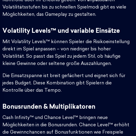
Volatilitätsstufen bis zu schnellen Spielmodi gibt es viele
Möglichkeiten, das Gameplay zu gestalten.
Volatility Levels™ und variable Einsätze
Mit Volatility Levels™ können Spieler die Risikoeinstellung
direkt im Spiel anpassen – von niedriger bis hoher
Volatilität. So passt das Spiel zu jedem Stil, ob häufige
kleine Gewinne oder seltene große Auszahlungen.
Die Einsatzspanne ist breit gefächert und eignet sich für
jedes Budget. Diese Kombination gibt Spielern die
Kontrolle über das Tempo.
Bonusrunden & Multiplikatoren
Cash Infinity™ und Chance Level™ bringen neue
Möglichkeiten in die Bonusrunden. Chance Level™ erhöht
die Gewinnchancen auf Bonusfunktionen wie Freispiele