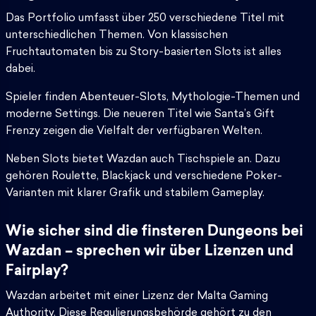
Das Portfolio umfasst über 250 verschiedene Titel mit
unterschiedlichen Themen. Von klassischen
Fruchtautomaten bis zu Story-basierten Slots ist alles
dabei.
Spieler finden Abenteuer-Slots, Mythologie-Themen und
moderne Settings. Die neueren Titel wie Santa’s Gift
Frenzy zeigen die Vielfalt der verfügbaren Welten.
Neben Slots bietet Wazdan auch Tischspiele an. Dazu
gehören Roulette, Blackjack und verschiedene Poker-
Varianten mit klarer Grafik und stabilem Gameplay.
Wie sicher sind die finsteren Dungeons bei
Wazdan – sprechen wir über Lizenzen und
Fairplay?
Wazdan arbeitet mit einer Lizenz der Malta Gaming
Authority. Diese Regulierungsbehörde gehört zu den