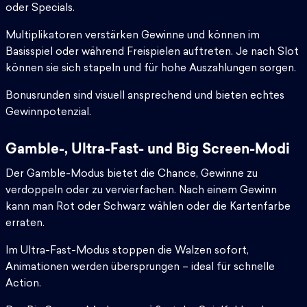
oder Specials.
Multiplikatoren verstärken Gewinne und können im
Basisspiel oder während Freispielen auftreten. Je nach Slot
können sie sich stapeln und für hohe Auszahlungen sorgen.
Bonusrunden sind visuell ansprechend und bieten echtes
Gewinnpotenzial.
Gamble-, Ultra-Fast- und Big Screen-Modi
Der Gamble-Modus bietet die Chance, Gewinne zu
verdoppeln oder zu vervierfachen. Nach einem Gewinn
kann man Rot oder Schwarz wählen oder die Kartenfarbe
erraten.
Im Ultra-Fast-Modus stoppen die Walzen sofort,
Animationen werden übersprungen – ideal für schnelle
Action.