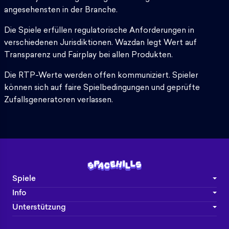
angesehensten in der Branche.
Die Spiele erfüllen regulatorische Anforderungen in
verschiedenen Jurisdiktionen. Wazdan legt Wert auf
Transparenz und Fairplay bei allen Produkten.
Die RTP-Werte werden offen kommuniziert. Spieler
können sich auf faire Spielbedingungen und geprüfte
Zufallsgeneratoren verlassen.
Spiele
Info
Unterstützung