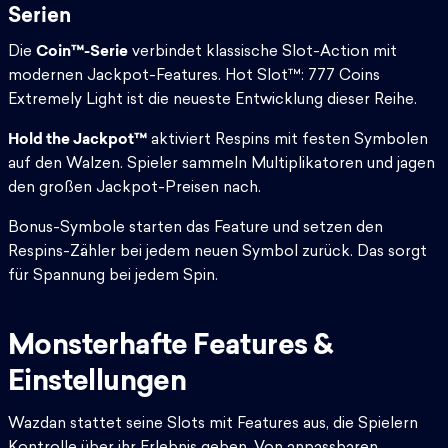
Serien
Die
Coin™-Serie
verbindet klassische Slot-Action mit
modernen Jackpot-Features. Hot Slot™: 777 Coins
Extremely Light ist die neueste Entwicklung dieser Reihe.
Hold the Jackpot™
aktiviert Respins mit festen Symbolen
auf den Walzen. Spieler sammeln Multiplikatoren und jagen
den großen Jackpot-Preisen nach.
Bonus-Symbole starten das Feature und setzen den
Respins-Zähler bei jedem neuen Symbol zurück. Das sorgt
für Spannung bei jedem Spin.
Monsterhafte Features &
Einstellungen
Wazdan stattet seine Slots mit Features aus, die Spielern
Kontrolle über ihr Erlebnis geben. Von anpassbaren